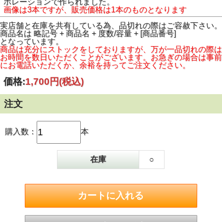
ボレーションで作られました。
画像は3本ですが、販売価格は1本のものとなります
実店舗と在庫を共有している為、品切れの際はご容赦下さい。
商品名は 略記号 + 商品名 + 度数/容量 + [商品番号]
となっています。
商品は充分にストックをしておりますが、万が一品切れの際は
お時間を数日いただくことがございます。お急ぎの場合は事前
にお電話いただくか、余裕を持ってご注文ください。
価格:
1,700円
(税込)
注文
購入数：
本
在庫
○