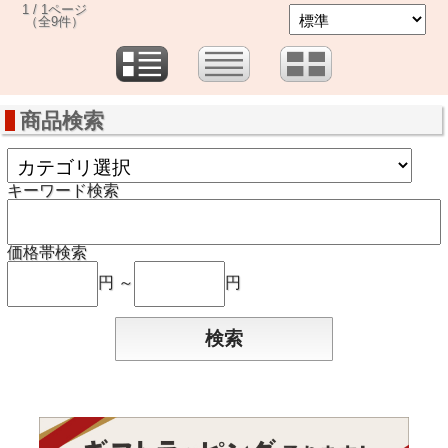
1 / 1ページ
（全9件）
商品検索
キーワード検索
価格帯検索
円 ～
円