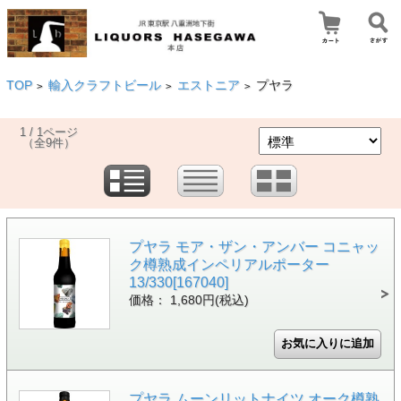
TOP
輸入クラフトビール
エストニア
プヤラ
>
>
>
1 / 1ページ
（全9件）
プヤラ モア・ザン・アンバー コニャッ
ク樽熟成インペリアルポーター
13/330[167040]
価格： 1,680円(税込)
プヤラ ムーンリットナイツ オーク樽熟