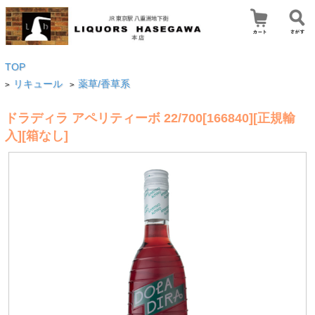
TOP
リキュール
薬草/香草系
>
>
ドラディラ アペリティーボ 22/700[166840][正規輸
入][箱なし]