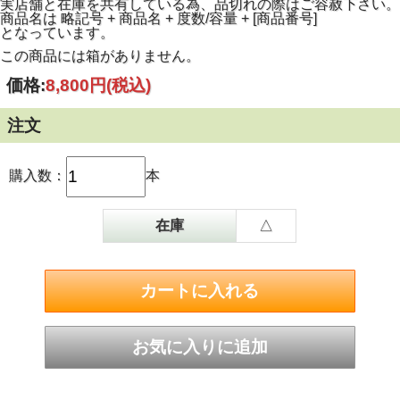
実店舗と在庫を共有している為、品切れの際はご容赦下さい。
ルダーフラワー、松、 ローズマリーなどフルーツや野菜ハ
商品名は 略記号 + 商品名 + 度数/容量 + [商品番号]
ーブなど選び抜かれたナチュラルな素材を加えて作られま
となっています。
す。
さらにこの美しい赤の色合いは合成着色料ではなくルバーブ
この商品には箱がありません。
とブラックキャロットから抽出される自然な色見であり、薬
草や果物のフレッシュな香りと共に、口に含むと広がる滑か
価格:
8,800円
(税込)
らで柔らかな味わいは大変飲みやすく今までにないパーフェ
クトなバランスの食前酒です。
注文
購入数：
本
在庫
△