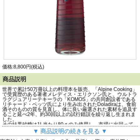
価格:8,800円(税込)
商品説明
世界で累計50万冊以上の料理本を販売、「Alpine Cooking」
で受賞歴のある著者メレディス・エリクソン氏と、ウルトラ
ラグジュアリーテキーラの「KOMOS」の共同創設者である
リチャード・ベッツ氏により生み出されたDoladiraは、食前
酒そのものの質を見直し、体に良い厳選された素材を追及す
ること延べ2年、約30回以上の試行錯誤を繰り返し生まれま
した。
その結果砂糖は1L当たり80ｇのみ使用し、市場に出回って
いる競合製品と比べ60％オフを実現させました。
▼ 商品説明の続きを見る ▼
また、Doladiraの主原料であるルバーブの茎は約5か月かけ
てゆっくり浸軟させ、他にはビターオレンジ、リンドウ、エ