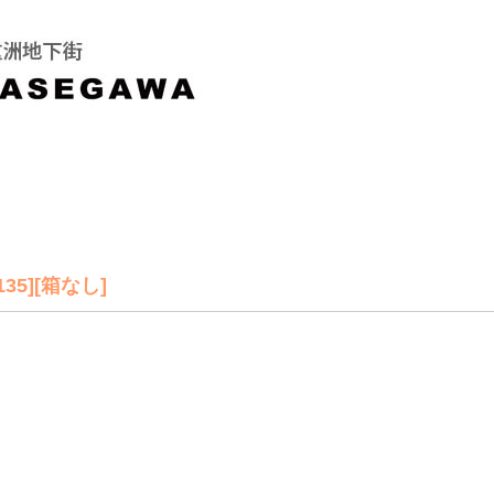
35][箱なし]