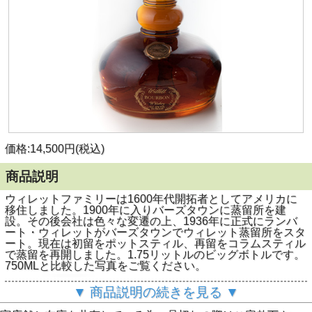
価格:14,500円(税込)
商品説明
ウィレットファミリーは1600年代開拓者としてアメリカに
移住しました。1900年に入りバーズタウンに蒸留所を建
設。その後会社は色々な変遷の上、1936年に正式にランバ
ート・ウィレットがバーズタウンでウィレット蒸留所をスタ
ート。現在は初留をポットスティル、再留をコラムスティル
で蒸留を再開しました。1.75リットルのビッグボトルです。
750MLと比較した写真をご覧ください。
▼ 商品説明の続きを見る ▼