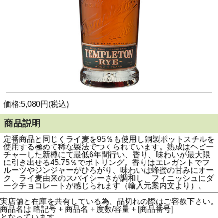
価格:5,080円(税込)
商品説明
定番商品と同じくライ麦を95％も使用し銅製ポットスチルを
使用する極めて稀な製法でつくられています。熟成はヘビー
チャーした新樽にて最低6年間行い、香り、味わいが最大限
に引き出せる45.75％でボトリング。香りはエレガントでフ
ルーツやジンジャーがひろがり、味わいは蜂蜜の甘みにオー
ク、ライ麦由来のスパイシーさが調和し、フィニッシュにダ
ークチョコレートが感じられます（輸入元案内文より）。
実店舗と在庫を共有している為、品切れの際はご容赦下さい。
商品名は 略記号 + 商品名 + 度数/容量 + [商品番号]
となっています。