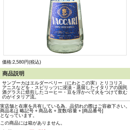
価格:2,580円(税込)
商品説明
サンブーカはエルダーベリー（にわとこの実）とリコリス、
アニスなどを・スピリッツに浸漬・蒸留したイタリアの国民
酒グラスに焙煎したコーヒー・豆を浮かべて火をつけて飲む
のがイタリア流。
実店舗と在庫を共有している為、品切れの際はご容赦下さい。
商品名は 略記号 + 商品名 + 度数/容量 + [商品番号]
となっています。
この商品には箱がありません。