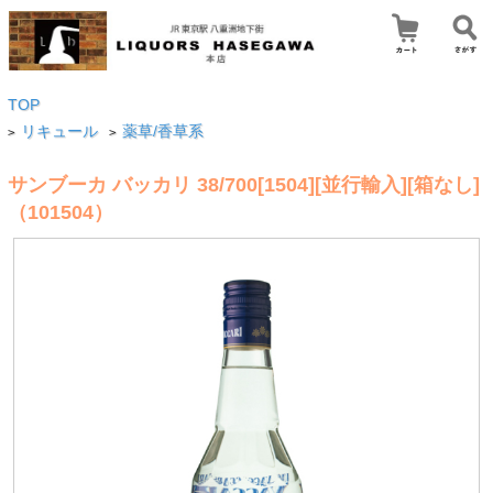
TOP
リキュール
薬草/香草系
>
>
サンブーカ バッカリ 38/700[1504][並行輸入][箱なし]
（101504）