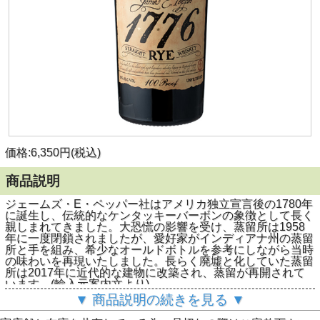
価格:6,350円(税込)
商品説明
ジェームズ・E・ペッパー社はアメリカ独立宣言後の1780年
に誕生し、伝統的なケンタッキーバーボンの象徴として長く
親しまれてきました。大恐慌の影響を受け、蒸留所は1958
年に一度閉鎖されましたが、愛好家がインディアナ州の蒸留
所と手を組み、希少なオールドボトルを参考にしながら当時
の味わいを再現いたしました。長らく廃墟と化していた蒸留
所は2017年に近代的な建物に改築され、蒸留が再開されて
います。(輸入元案内文より)
▼ 商品説明の続きを見る ▼