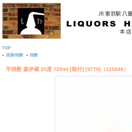
TOP
清酒/焼酎
焼酎
>
>
芋焼酎 森伊蔵 25度 720ml [箱付] [9779]（115848）