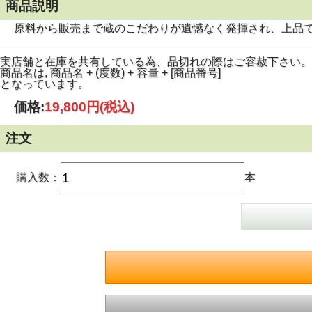
商品説明
原料から販売まで蔵のこだわりが遺憾なく発揮され、上品で
実店舗と在庫を共有している為、品切れの際はご容赦下さい。
商品名は, 商品名 + (度数) + 容量 + [商品番号]
となっています。
価格:
19,800円
(税込)
注文
購入数：
本