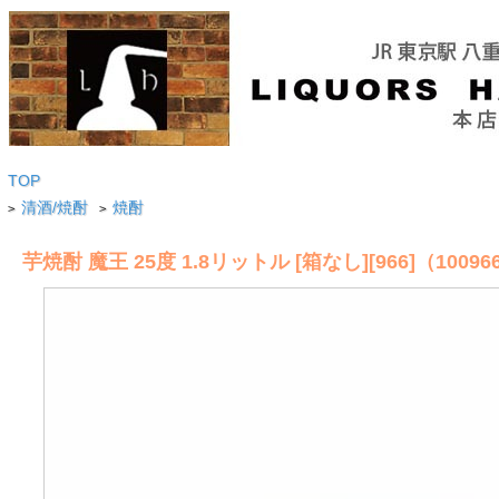
TOP
清酒/焼酎
焼酎
>
>
芋焼酎 魔王 25度 1.8リットル [箱なし][966]（10096