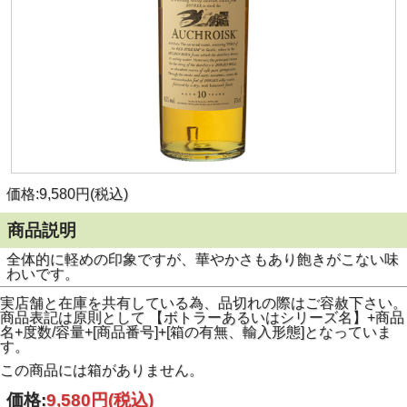
価格:9,580円(税込)
商品説明
全体的に軽めの印象ですが、華やかさもあり飽きがこない味
わいです。
実店舗と在庫を共有している為、品切れの際はご容赦下さい。
商品表記は原則として 【ボトラーあるいはシリーズ名】+商品
名+度数/容量+[商品番号]+[箱の有無、輸入形態]となっていま
す。
この商品には箱がありません。
価格:
9,580円
(税込)