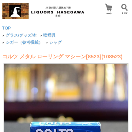
TOP
グラス/グッズ/本
喫煙具
>
>
シガー（参考掲載）
シャグ
>
>
コルツ メタル ローリング マシーン[8523](108523)