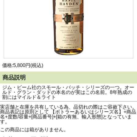
価格:5,800円(税込)
商品説明
ジム・ビーム社のスモール・バッチ・シリーズの一つ。オー
ルド・グラン・ダッドの本名のが実はこの名前。8年熟成の
割にはマイルド＆ライト
実店舗と在庫を共有している為、品切れの際はご容赦下さい。
商品表記は原則として 【ボトラーあるいはシリーズ名】+商品
名+度数/容量+[商品番号]+[箱の有無、輸入形態]となっていま
す。
この商品には箱がありません。