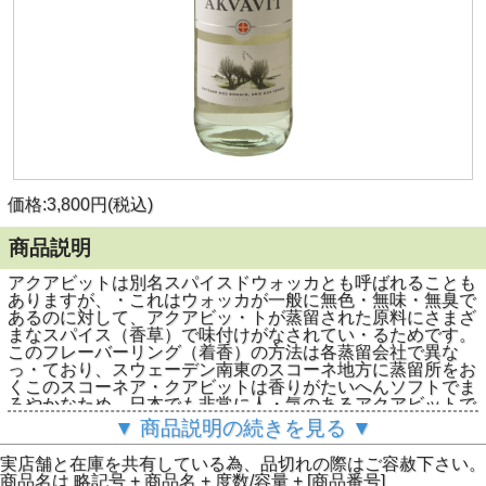
価格:3,800円(税込)
商品説明
アクアビットは別名スパイスドウォッカとも呼ばれることも
ありますが、・これはウォッカが一般に無色・無味・無臭で
あるのに対して、アクアビッ・トが蒸留された原料にさまざ
まなスパイス（香草）で味付けがなされてい・るためです。
このフレーバーリング（着香）の方法は各蒸留会社で異な
っ・ており、スウェーデン南東のスコーネ地方に蒸留所をお
くこのスコーネア・クアビットは香りがたいへんソフトでま
ろやかなため、日本でも非常に人・気のあるアクアビットで
す。本格的な飲み方は冷蔵庫の中でビンごと冷や・し、小さ
▼ 商品説明の続きを見る ▼
めのグラスで一気にあおるこ
実店舗と在庫を共有している為、品切れの際はご容赦下さい。
商品名は 略記号 + 商品名 + 度数/容量 + [商品番号]