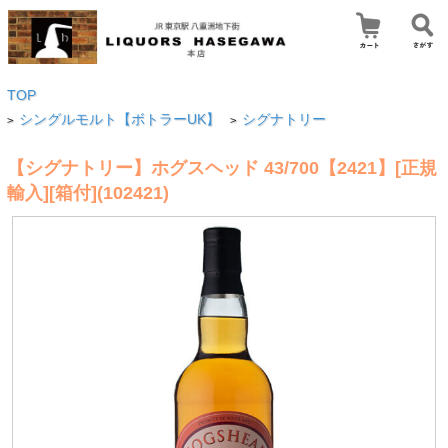
TOP
シングルモルト【ボトラーUK】
シグナトリー
>
>
【シグナトリー】ホグスヘッド 43/700【2421】[正規
輸入][箱付](102421)