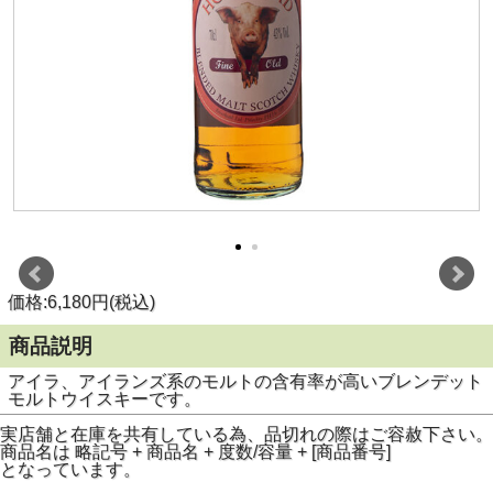
価格:6,180円(税込)
商品説明
アイラ、アイランズ系のモルトの含有率が高いブレンデット
モルトウイスキーです。
実店舗と在庫を共有している為、品切れの際はご容赦下さい。
商品名は 略記号 + 商品名 + 度数/容量 + [商品番号]
となっています。