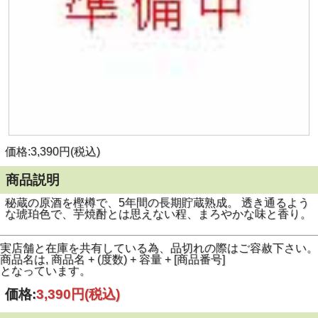
価格:3,390円(税込)
商品説明
秘蔵の原酒を樫樽で、5年間の長期貯蔵熟成。 透き通るよう
な琥珀色で、芋焼酎とは思えない程、まろやかな味と香り。
実店舗と在庫を共有している為、品切れの際はご容赦下さい。
商品名は, 商品名 + (度数) + 容量 + [商品番号]
となっています。
価格:
3,390円
(税込)