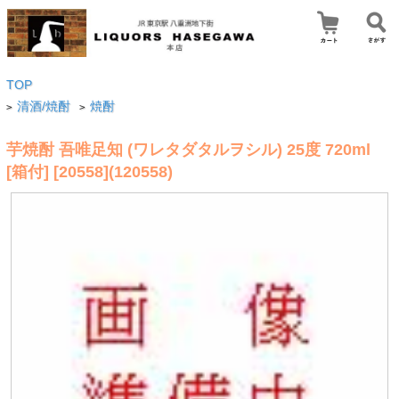
TOP
清酒/焼酎
焼酎
>
>
芋焼酎 吾唯足知 (ワレタダタルヲシル) 25度 720ml
[箱付] [20558](120558)