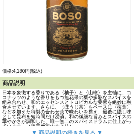
価格:4,180円(税込)
商品説明
日本を象徴する香りである〈柚子〉と〈山椒〉を主軸に、コ
コナッツのような香りをもつ無花果の葉や多彩なスパイスを
組み合わせ、和のエッセンスとトロピカルな要素を絶妙に融
合させています。さらに、〈ほうじ茶〉をベースに〈桜葉〉
などを加えた特製の合わせ茶で味わいを整え、最後に隠し味
として昆布を短時間だけ浸漬。和の繊細な旨みとスパイスの
華やかさが調和した、唯一無二のスパイスドラムに仕上がっ
ています。（販売元案内文より）
▼ 商品説明の続きを見る ▼