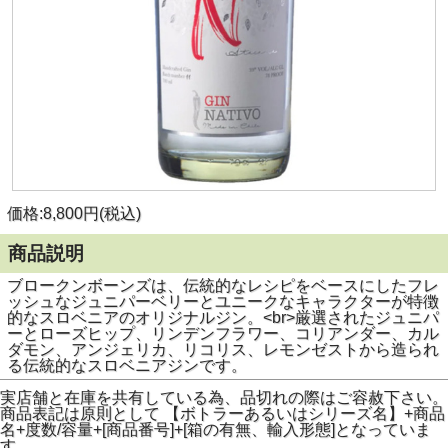
価格:8,800円(税込)
商品説明
ブロークンボーンズは、伝統的なレシピをベースにしたフレ
ッシュなジュニパーベリーとユニークなキャラクターが特徴
的なスロベニアのオリジナルジン。<br>厳選されたジュニパ
ーとローズヒップ、リンデンフラワー、コリアンダー、カル
ダモン、アンジェリカ、リコリス、レモンゼストから造られ
る伝統的なスロベニアジンです。
実店舗と在庫を共有している為、品切れの際はご容赦下さい。
商品表記は原則として 【ボトラーあるいはシリーズ名】+商品
名+度数/容量+[商品番号]+[箱の有無、輸入形態]となっていま
す。