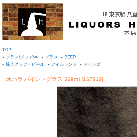
TOP
グラス/グッズ/本
グラス
BEER
>
>
>
輸入クラフトビール
アイルランド
オハラズ
>
>
>
オハラ パイントグラス 568ml [167513]