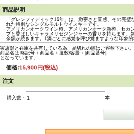
商品説明
「グレンフィディック16年」は、緻密さと直感、その完璧
れた特別なシングルモルトウイスキーです。
アメリカンオークワイン樽、アメリカンオーク新樽、セカン
プと香ばしいキャラメリゼジンジャーの香りを持ちます。
余韻が続きます。1滴ごとに感覚を呼び覚ますような印象的
実店舗と在庫を共有している為、品切れの際はご容赦下さい。
商品名は 略記号 + 商品名 + 度数/容量 + [商品番号]
となっています。
価格:
15,900円
(税込)
注文
購入数：
本