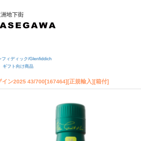
フィディック/Glenfiddich
前後〉ギフト向け商品
25 43/700[167464][正規輸入][箱付]