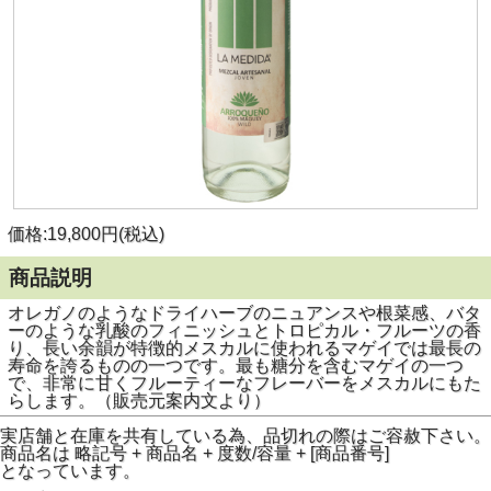
価格:19,800円(税込)
商品説明
オレガノのようなドライハーブのニュアンスや根菜感、バタ
ーのような乳酸のフィニッシュとトロピカル・フルーツの香
り、長い余韻が特徴的メスカルに使われるマゲイでは最長の
寿命を誇るものの一つです。最も糖分を含むマゲイの一つ
で、非常に甘くフルーティーなフレーバーをメスカルにもた
らします。（販売元案内文より）
実店舗と在庫を共有している為、品切れの際はご容赦下さい。
商品名は 略記号 + 商品名 + 度数/容量 + [商品番号]
となっています。