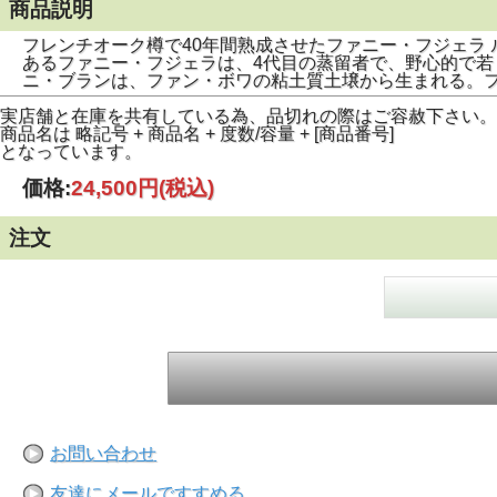
商品説明
フレンチオーク樽で40年間熟成させたファニー・フジェラ 
あるファニー・フジェラは、4代目の蒸留者で、野心的で若
ニ・ブランは、ファン・ボワの粘土質土壌から生まれる。
実店舗と在庫を共有している為、品切れの際はご容赦下さい。
商品名は 略記号 + 商品名 + 度数/容量 + [商品番号]
となっています。
価格:
24,500円
(税込)
注文
お問い合わせ
友達にメールですすめる