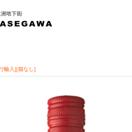
並行輸入][箱なし]