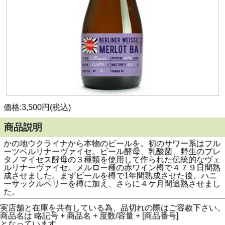
価格:3,500円(税込)
商品説明
かの地ウクライナから本物のビールを。初のサワー系はフル
ーツベルリナーヴァイセ。ビール酵母、乳酸菌、野生のブレ
タノマイセス酵母の３種類を使用して作られた伝統的なヴェ
ルリナーヴァイセ。メルロー種の赤ワイン樽で４７９日間熟
成させました。まずビールを樽で1年間熟成させた後、ハニ
ーサックルベリーを樽に加え、さらに４ケ月間追熟させまし
た。
実店舗と在庫を共有している為、品切れの際はご容赦下さい。
商品名は 略記号 + 商品名 + 度数/容量 + [商品番号]
となっています。