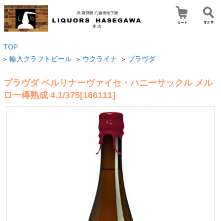
TOP
輸入クラフトビール
ウクライナ
プラヴダ
>
>
>
プラヴダ ベルリナーヴァイセ・ハニーサックル メル
ロー樽熟成 4.1/375[166111]