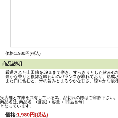
価格:1,980円(税込)
商品説明
厳選された山田錦を39％まで磨き、すっきりとした飲み心
豊かな香りと複雑な味わいのバランスが取れており、熟成
また口に含むと、米の旨みとまろやかな甘さ、穏やかな酸
実店舗と在庫を共有している為、品切れの際はご容赦下さい。
商品名は, 商品名 + (度数) + 容量 + [商品番号]
となっています。
価格:
1,980円
(税込)