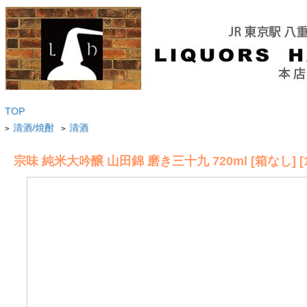
TOP
清酒/焼酎
清酒
>
>
宗味 純米大吟醸 山田錦 磨き三十九 720ml [箱なし] [16