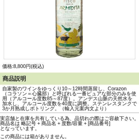
価格:8,800円(税込)
商品説明
自家製のワインをゆっくり10～12時間蒸留し、Corazon
（コラソン＝心臓部）と呼ばれる一番ピュアな部分のみを使
用（アルコール度数85～87度）。アンデス山脈の天然水を
加水し、アルコール度数を40度に調整。ステンレスタンクで
3か月熟成しボトリング。（輸入元案内文より）
実店舗と在庫を共有している為、品切れの際はご容赦下さい。
商品名は 略記号 + 商品名 + 度数/容量 + [商品番号]
となっています。
この商品には箱がありません。