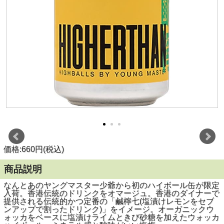
価格:660円(税込)
商品説明
なんとあのヤングマスター少爺から初のハイボール缶が限定
入荷。香港伝統のドリンクをオマージュ。香港のダイナーで
提供される伝統的かつ定番の「鹹檸七(塩漬けレモンをセブ
ンアップで割ったドリンク)」をイメージ。オーガニックウ
ォッカをベースに塩漬けライムときび砂糖を加えたウォッカ