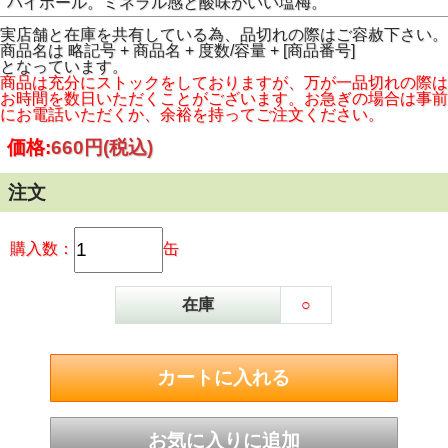
ハイボール。ミネラル感と酸味がいい塩梅。
実店舗と在庫を共有している為、品切れの際はご容赦下さい。
商品名は 略記号 + 商品名 + 度数/容量 + [商品番号]
となっています。
商品は充分にストックをしておりますが、万が一品切れの際は
お時間を数日いただくことがございます。お急ぎの場合は事前
にお電話いただくか、余裕を持ってご注文ください。
価格:
660円
(税込)
注文
購入数：
缶
在庫
○