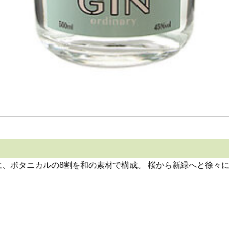
、ボタニカルの8割を和の素材で構成。 桜から新緑へと徐々