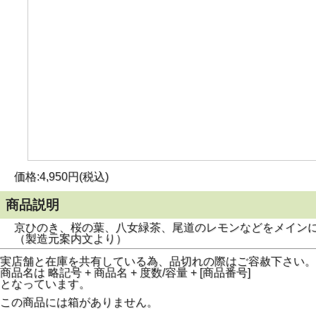
価格:4,950円(税込)
商品説明
京ひのき、桜の葉、八女緑茶、尾道のレモンなどをメインに
（製造元案内文より）
実店舗と在庫を共有している為、品切れの際はご容赦下さい。
商品名は 略記号 + 商品名 + 度数/容量 + [商品番号]
となっています。
この商品には箱がありません。