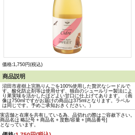
価格:1,750円(税込)
商品説明
沼田市産樹上完熟りんごを100%使用した贅沢なシードルで
す。酸化防止剤等は使用せず、独自のシュールリー製法によ
り果実味を活かしたほどよい甘口に仕上げてあります。（画
像は750mlですがお届けの商品は375mlとなります。ラベル
は同じです。予めご承知おきください。）
実店舗と在庫を共有している為、品切れの際はご容赦下さい。
商品名は 略記号 + 商品名 + 度数/容量 + [商品番号]
となっています。
価格:
1,750円
(税込)