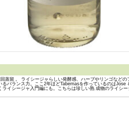
2回蒸留 。 ライシージャらしい発酵感、ハーブやリンゴなどの
ンス力。ここ2年ほどTabernasを作っているのはJose ＆ B
くライシージャ入門編にも。こちらは珍しい熟 成物のライシー