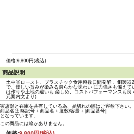
価格:9,800円(税込)
商品説明
土中釡ロースト、プラスチック食用樽数日間発酵 、銅製器
で、優しい旨みが染みる滑らかな味わい に力強さも備えているバラ
は作りや土地の違いも 楽しめ、コストパフォーマンスも良
元案内文より)
実店舗と在庫を共有している為、品切れの際はご容赦下さい。
商品名は 略記号 + 商品名 + 度数/容量 + [商品番号]
となっています。
この商品には箱がありません。
価格:
9,800円
(税込)