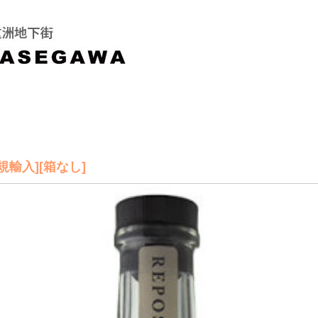
正規輸入][箱なし]