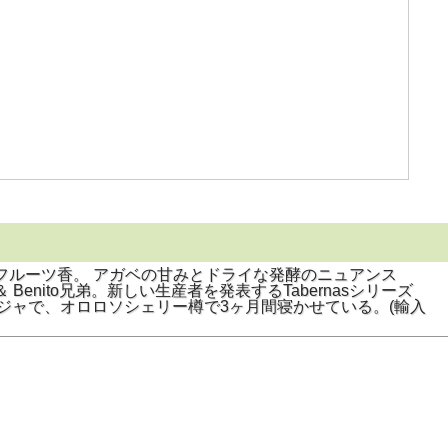
フルーツ香。 アガベの甘みとドライな発酵のニュアンス
enito兄弟。新しい生産者を発表するTabernasシリーズ
ジャで、オロロソシェリー樽で3ヶ月間寝かせている。(輸入