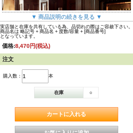
▼ 商品説明の続きを見る ▼
実店舗と在庫を共有している為、品切れの際はご容赦下さい。
商品名は 略記号 + 商品名 + 度数/容量 + [商品番号]
となっています。
価格:
8,470円
(税込)
注文
購入数：
本
在庫
○
最初にサウナで夢見たイメージから大きく発展したウイスキ
ー。オロロソシェリー、ニューアメリカンオーク、ex バー
ボンバレルの3 つの樽を使用。メロウだけどスパイシー。限
定品。