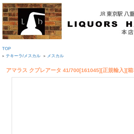
TOP
テキーラ/メスカル
メスカル
>
>
アマラス クプレアータ 41/700[161045][正規輸入][