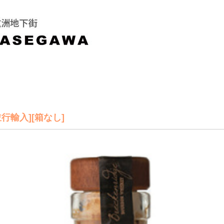
並行輸入][箱なし]