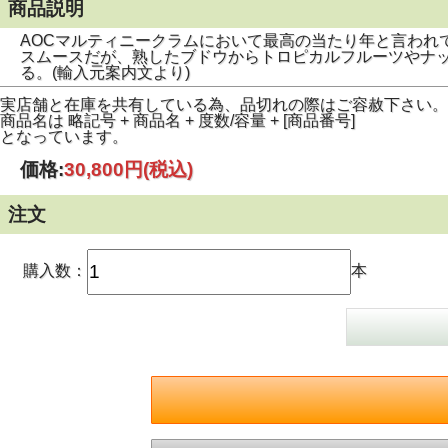
商品説明
AOCマルティニークラムにおいて最高の当たり年と言われ
スムースだが、熟したブドウからトロピカルフルーツやナ
る。(輸入元案内文より)
実店舗と在庫を共有している為、品切れの際はご容赦下さい。
商品名は 略記号 + 商品名 + 度数/容量 + [商品番号]
となっています。
価格:
30,800円
(税込)
注文
購入数：
本