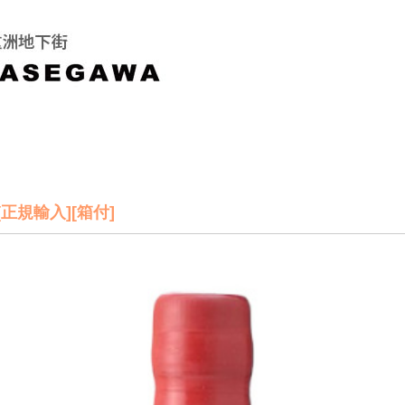
3][正規輸入][箱付]