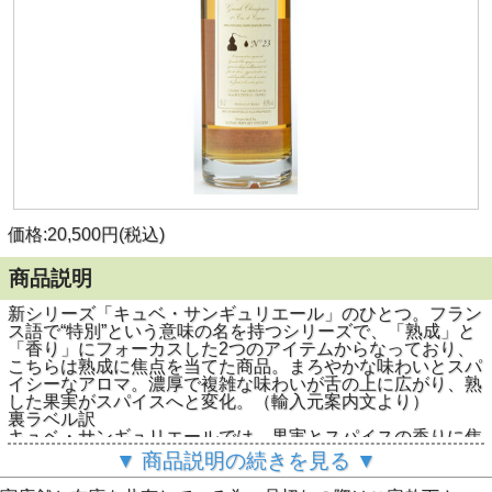
価格:20,500円(税込)
商品説明
新シリーズ「キュベ・サンギュリエール」のひとつ。フラン
ス語で“特別”という意味の名を持つシリーズで、「熟成」と
「香り」にフォーカスした2つのアイテムからなっており、
こちらは熟成に焦点を当てた商品。まろやかな味わいとスパ
イシーなアロマ。濃厚で複雑な味わいが舌の上に広がり、熟
した果実がスパイスへと変化。（輸入元案内文より）
裏ラベル訳
キュベ・サンギュリエールでは、果実とスパイスの香りに焦
点を当てています。これは、私たちのセラーのオーク樽の中
▼ 商品説明の続きを見る ▼
でコニャックが長期熟成していくことで、時と共に香りが自
然に進化していく様子を感じていただくためです。異なる香