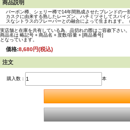
商品説明
バーボン樽、シェリー樽で14年間熟成させたブレンドの一
カスクに由来する熟したレーズン、ハチミツそしてスパイ
スなシトラスのフレーバーとの融合によって生まれます。
実店舗と在庫を共有している為、品切れの際はご容赦下さい。
商品名は 略記号 + 商品名 + 度数/容量 + [商品番号]
となっています。
価格:
8,680円
(税込)
注文
購入数：
本