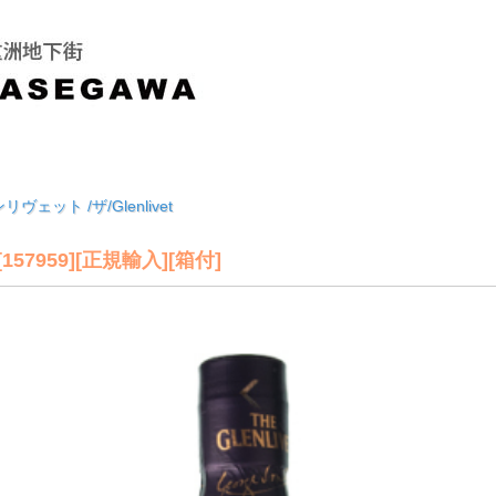
リヴェット /ザ/Glenlivet
57959][正規輸入][箱付]