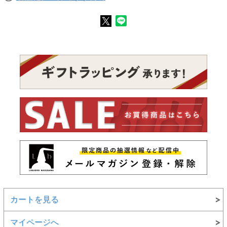
カートを見る
マイページへ