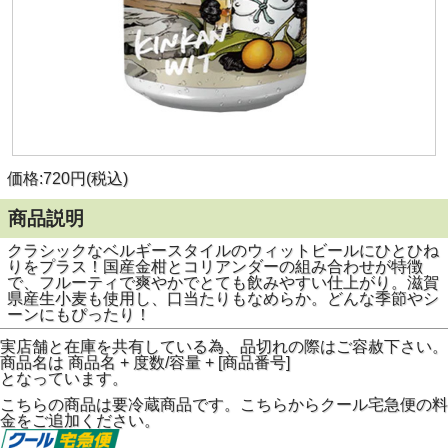
価格:720円(税込)
商品説明
クラシックなベルギースタイルのウィットビールにひとひね
りをプラス！国産金柑とコリアンダーの組み合わせが特徴
で、フルーティで爽やかでとても飲みやすい仕上がり。滋賀
県産生小麦も使用し、口当たりもなめらか。どんな季節やシ
ーンにもぴったり！
実店舗と在庫を共有している為、品切れの際はご容赦下さい。
商品名は 商品名 + 度数/容量 + [商品番号]
となっています。
こちらの商品は要冷蔵商品です。こちらからクール宅急便の料
金をご追加ください。