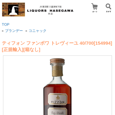
TOP
ブランデー
コニャック
>
>
ティフォン ファンボワ トレヴィーユ 40/700[154994]
[正規輸入][箱なし]