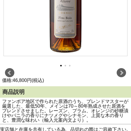
価格:46,800円(税込)
商品説明
ファンボア地区で作られた原酒のうち、ブレンドマスターが
厳選した、最低50年、メインは70～80年熟成させた原酒を
ブレンドさせました。レーズン、プラム、オレンジの砂糖漬
けやバニラの香りにナツメグやシナモン、上質な木の香り
と、豊潤な味わい（輸入元案内文より）。
実店舗と在庫を共有している為、品切れの際はご容赦下さい。