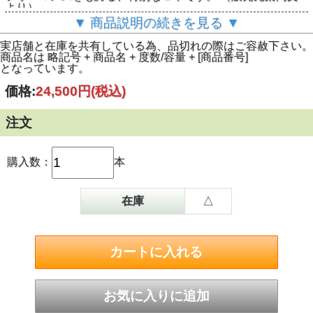
より）
▼ 商品説明の続きを見る ▼
実店舗と在庫を共有している為、品切れの際はご容赦下さい。
商品名は 略記号 + 商品名 + 度数/容量 + [商品番号]
となっています。
価格:
24,500円
(税込)
注文
購入数：
本
在庫
△