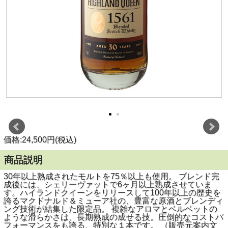
価格:24,500円(税込)
商品説明
30年以上熟成されたモルトを75％以上も使用。 ブレンド完
成後には、シェリーヴァットで6ヶ月以上熟成させていま
す。ハイランドクイーンをリリースして100年以上の歴史を
誇るマクドナルド＆ミューア社の、豊富な原酒とブレンディ
ング技術が結集した限定品。 複雑なアロマとベルベットの
ような滑らかさは、長期熟成の成せる技。圧倒的なコストパ
フォーマンスをも誇る、特別な１本です。 （販売元案内文