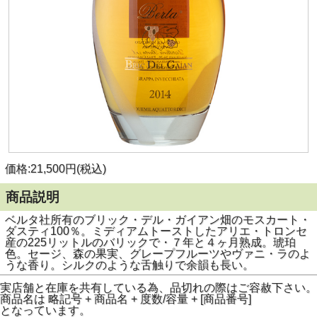
価格:21,500円(税込)
商品説明
ベルタ社所有のブリック・デル・ガイアン畑のモスカート・
ダスティ100％。ミディアムトーストしたアリエ・トロンセ
産の225リットルのバリックで・７年と４ヶ月熟成。琥珀
色。セージ、森の果実、グレープフルーツやヴァニ・ラのよ
うな香り。シルクのような舌触りで余韻も長い。
実店舗と在庫を共有している為、品切れの際はご容赦下さい。
商品名は 略記号 + 商品名 + 度数/容量 + [商品番号]
となっています。