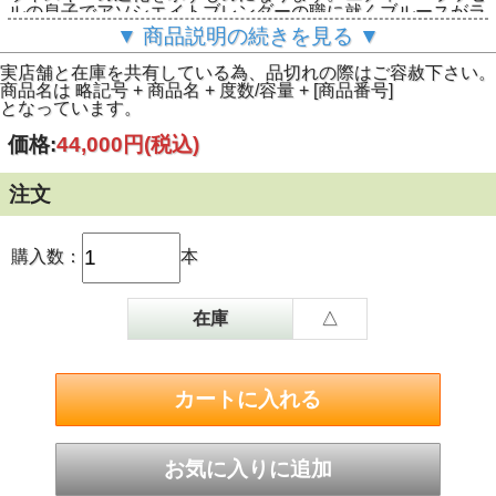
ルの息子でアソシエイトブレンダーの職に就くブルースがラ
イウイスキーに親しんでいたことにインスパイアされたもの
▼ 商品説明の続きを見る ▼
で、エディーの先見の明は、今日のようにライの人気が急上
昇するはるか10年前に、この驚くべきウイスキーの基礎を築
実店舗と在庫を共有している為、品切れの際はご容赦下さい。
いておりました。
商品名は 略記号 + 商品名 + 度数/容量 + [商品番号]
【テイスティングノート】
となっています。
香り：ヴァニラ香、クレームブリュレ、ミントに続くリン
ゴ、洋ナシ、ナツメグのノート
価格:
44,000円
(税込)
味わい：ハチミツとクローブの甘いノートからダークチョコ
レート、デーツ、スパイスへ移り変わり
余韻：穏やかでウッディなノート
注文
購入数：
本
在庫
△