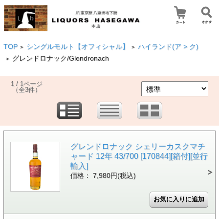
TOP
シングルモルト【オフィシャル】
ハイランド(ア > ク)
>
>
グレンドロナック/Glendronach
>
1 / 1ページ
（全3件）
グレンドロナック シェリーカスクマチ
ャード 12年 43/700 [170844][箱付][並行
輸入]
価格： 7,980円(税込)