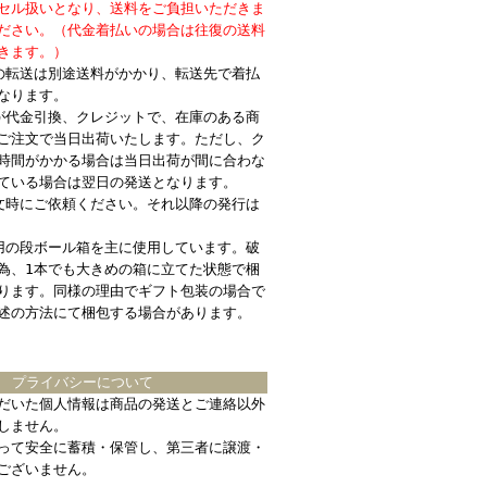
セル扱いとなり、送料をご負担いただきま
ださい。（代金着払いの場合は往復の送料
きます。）
の転送は別途送料がかかり、転送先で着払
なります。
が代金引換、クレジットで、在庫のある商
ご注文で当日出荷いたします。ただし、ク
時間がかかる場合は当日出荷が間に合わな
ている場合は翌日の発送となります。
文時にご依頼ください。それ以降の発行は
用の段ボール箱を主に使用しています。破
為、1本でも大きめの箱に立てた状態で梱
ります。同様の理由でギフト包装の場合で
述の方法にて梱包する場合があります。
プライバシーについて
だいた個人情報は商品の発送とご連絡以外
しません。
って安全に蓄積・保管し、第三者に譲渡・
ございません。