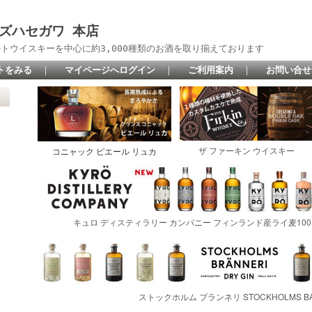
 リカーズハセガワ 本店
トウイスキーを中心に約3,000種類のお酒を取り揃えております
トをみる
｜
マイページへログイン
｜
ご利用案内
｜
お問い合せ