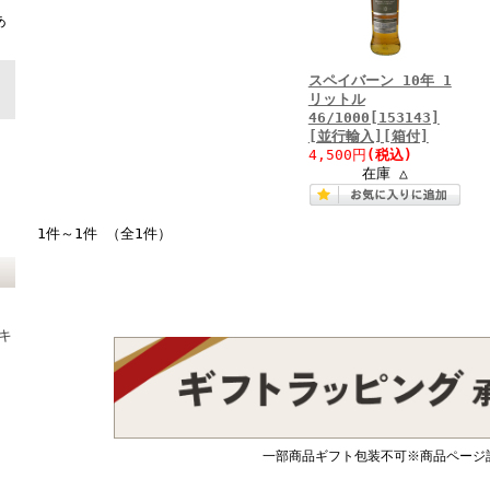
ト
あ
スペイバーン 10年 1
リットル
46/1000[153143]
[並行輸入][箱付]
4,500円
(税込)
在庫 △
1件～1件 （全1件）
キ
一部商品ギフト包装不可※商品ページ