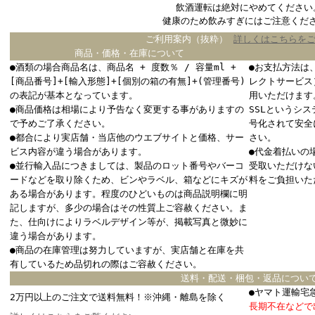
飲酒運転は絶対にやめてください
健康のため飲みすぎにはご注意くだ
ご利用案内（抜粋）
詳しくはこちらを
商品・価格・在庫について
●酒類の場合商品名は、商品名 + 度数％ / 容量ml +
●お支払方法は
[商品番号]+[輸入形態]+[個別の箱の有無]+(管理番号)
レクトサービス
の表記が基本となっています。
用いただけます
●商品価格は相場により予告なく変更する事がありますの
SSLというシ
で予めご了承ください。
号化されて安全
●都合により実店舗・当店他のウエブサイトと価格、サー
さい。
ビス内容が違う場合があります。
●代金着払いの
●並行輸入品につきましては、製品のロット番号やバーコ
受取いただけな
ードなどを取り除くため、ビンやラベル、箱などにキズが
料をご負担いた
ある場合があります。程度のひどいものは商品説明欄に明
記しますが、多少の場合はその性質上ご容赦ください。ま
た、仕向けによりラベルデザイン等が、掲載写真と微妙に
違う場合があります。
●商品の在庫管理は努力していますが、実店舗と在庫を共
有しているため品切れの際はご容赦ください。
送料・配送・梱包・返品につい
●ヤマト運輸宅
2万円以上のご注文で送料無料！※沖縄・離島を除く
長期不在などで