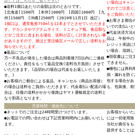
詳しくはこちらをご覧ください
い場合はキャン
●送料1個口あたりの金額は次のとおりです。
すのでご注意く
[北海道]1500円 [本州]1000円 [四国]1000円 [九
をご負担いただ
州]1500円 [沖縄]2500円 (2019年11月1日 改訂）
●お客さま都合
1個口は、通常瓶形750mlを12本までとさせていただきま
いでの支払いと
す。デカンタやマグナムサイズ、ミニチュア瓶、食品類な
●代金決済方法
どがご注文に含まれる場合、送料が正しく計算されない事
品は、午前中の
がありますので、後ほど受注確定メールで正しい送料をお
レジット承認に
知らせいたします。
い場合、混雑し
●返品について
●領収書はご注
万一不良品が発生した場合は商品到着後7日以内にご連絡
できません。
ください。責任をもって返品交換(送料当方負担）させて
●梱包には再利
いただきます。(品切れの場合は代金をお返しいたしま
損・漏れを防ぐ
す。)
包する場合があ
●お客様のご都合による返品、キャンセル（商品出荷後）
の場合は送料をご負担いただきます。代金着払い配送の場
も、包装後、前
合は、往復の送料がかかり復路はヤマト運輸規定の送料と
なり割高となります。
営業時間・連絡先について
●ネットでのご注文は24時間受けつけています。
お客様からいた
●お電話での問い合わせは下記営業時間内にお願いいたし
には一切使用致
ます。
当社が責任をも
提供することは