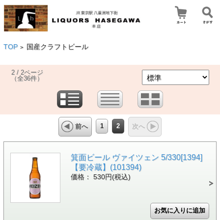
TOP
国産クラフトビール
>
2 / 2ページ
（全36件）
1
2
前へ
次へ
箕面ビール ヴァイツェン 5/330[1394]
【要冷蔵】(101394)
価格： 530円(税込)