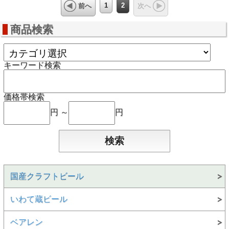
1
2
前へ
次へ
商品検索
キーワード検索
価格帯検索
円 ～
円
国産クラフトビール
いわて蔵ビール
ベアレン