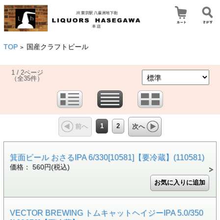
TOP
国産クラフトビール
>
1 / 2ページ
（全35件）
1
2
前へ
次へ
箕面ビール おさるIPA 6/330[10581]【要冷蔵】(110581)
価格： 560円(税込)
VECTOR BREWING トムキャットヘイジーIPA 5.0/350