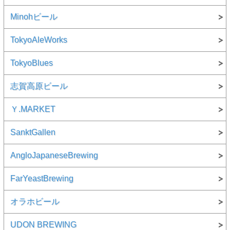
Minohビール
TokyoAleWorks
TokyoBlues
志賀高原ビール
Ｙ.MARKET
SanktGallen
AngloJapaneseBrewing
FarYeastBrewing
オラホビール
UDON BREWING