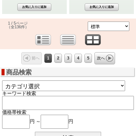
1 / 5ページ
（全136件）
1
2
3
4
5
前へ
次へ
商品検索
キーワード検索
価格帯検索
円 ～
円