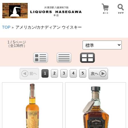
TOP
アメリカン/カナディアン ウイスキー
>
1 / 5ページ
（全136件）
1
2
3
4
5
前へ
次へ