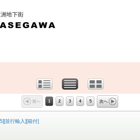
1
2
3
4
5
前へ
次へ
][並行輸入][箱付]