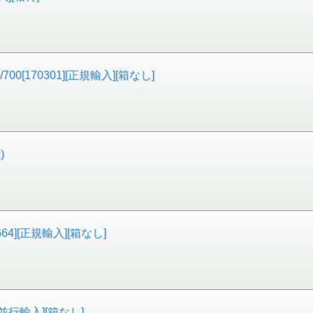
[170301][正規輸入][箱なし]
)
4][正規輸入][箱なし]
[並行輸入][箱なし]