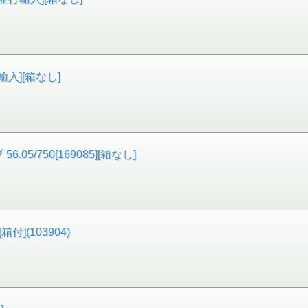
輸入][箱なし]
/750[169085][箱なし]
付](103904)