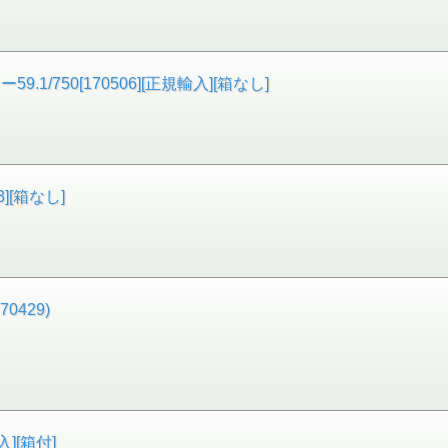
/750[170506][正規輸入][箱なし]
3][箱なし]
0429)
][箱付]