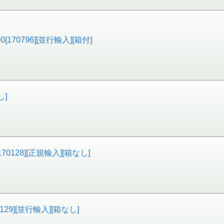
70796][並行輸入][箱付]
し]
0128][正規輸入][箱なし]
29][並行輸入][箱なし]