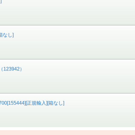
]
箱なし]
（123942）
155444][正規輸入][箱なし]