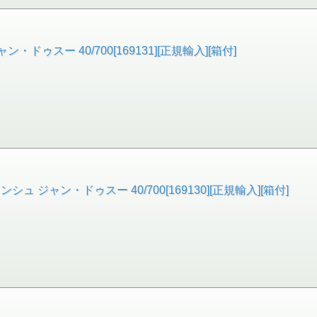
・ドゥスー 40/700[169131][正規輸入][箱付]
ジャン・ドゥスー 40/700[169130][正規輸入][箱付]