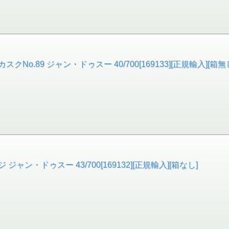
o.89 ジャン・ドゥスー 40/700[169133][正規輸入][箱無
ン・ドゥスー 43/700[169132][正規輸入][箱なし]