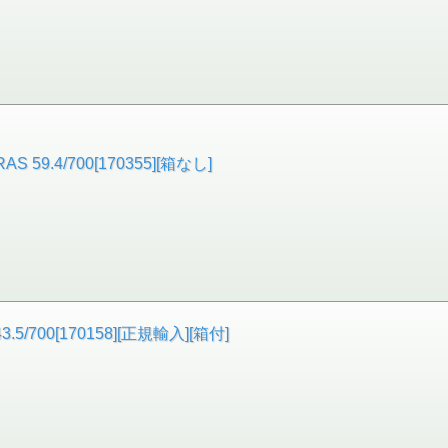
S 59.4/700[170355][箱なし]
700[170158][正規輸入][箱付]