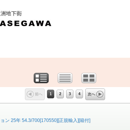
1
2
3
4
前へ
次へ
 54.3/700[170550][正規輸入][箱付]