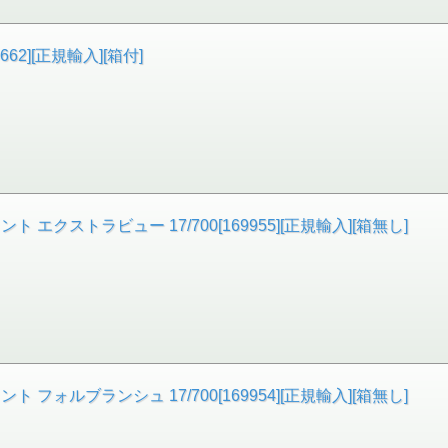
662][正規輸入][箱付]
クストラビュー 17/700[169955][正規輸入][箱無し]
ォルブランシュ 17/700[169954][正規輸入][箱無し]