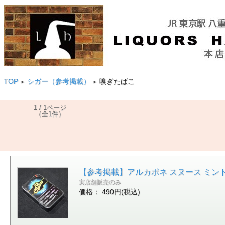
TOP
シガー（参考掲載）
嗅ぎたばこ
>
>
1 / 1ページ
（全1件）
【参考掲載】アルカポネ スヌース ミント 20P
実店舗販売のみ
価格： 490円(税込)